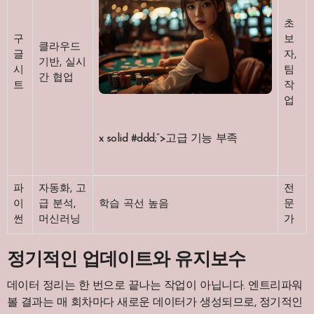
초
구
보
클라우드
글
자,
기반, 실시
시
팀
간 협업
트
작
업
x solid #ddd;”>고급 기능 부족
파
자동화, 고
전
이
급 분석,
학습 곡선 높음
문
썬
머신러닝
가
정기적인 업데이트와 유지보수
데이터 정리는 한 번으로 끝나는 작업이 아닙니다. 엔트리파워
볼 결과는 매 회차마다 새로운 데이터가 생성되므로, 정기적인